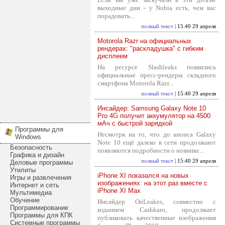
выходные дни - у Nubia есть, чем вас
порадовать...
полный текст
| 15:40 29 апреля
Motorola Razr на официальных
рендерах: "раскладушка" с гибким
дисплеем
На ресурсе Slashleaks появились
официальные пресс-рендеры складного
смартфона Motorola Razr...
полный текст
| 15:40 29 апреля
Инсайдер: Samsung Galaxy Note 10
Pro 4G получит аккумулятор на 4500
мАч с быстрой зарядкой
Программы для
Несмотря на то, что до анонса Galaxy
Windows
Note 10 ещё далеко в сети продолжают
Безопасность
появляются подробности о новинке...
Графика и дизайн
полный текст
| 15:40 29 апреля
Деловые программы
Утилиты
iPhone XI показался на новых
Игры и развлечения
изображениях: на этот раз вместе с
Интернет и сеть
iPhone XI Max
Мультимедиа
Обучение
Инсайдер OnLeakes, совместно с
Программирование
изданием Cashkaro, продолжает
Программы для КПК
публиковать качественные изображения
Системные программы