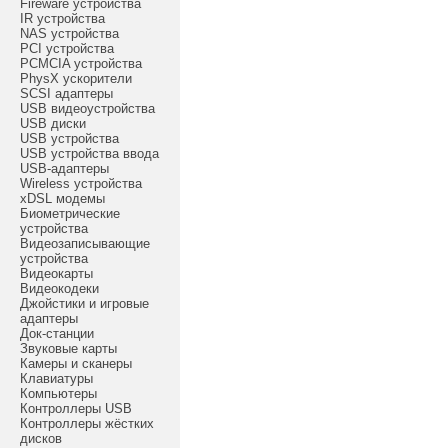
Fireware устройства
IR устройства
NAS устройства
PCI устройства
PCMCIA устройства
PhysX ускорители
SCSI адаптеры
USB видеоустройства
USB диски
USB устройства
USB устройства ввода
USB-адаптеры
Wireless устройства
xDSL модемы
Биометрические
устройства
Видеозаписывающие
устройства
Видеокарты
Видеокодеки
Джойстики и игровые
адаптеры
Док-станции
Звуковые карты
Камеры и сканеры
Клавиатуры
Компьютеры
Контроллеры USB
Контроллеры жёстких
дисков