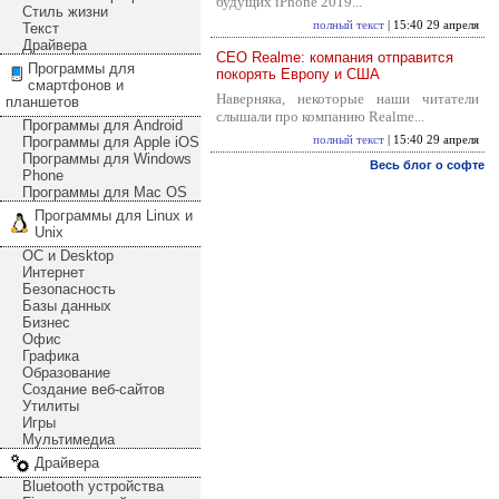
будущих iPhone 2019...
Стиль жизни
полный текст
| 15:40 29 апреля
Текст
Драйвера
CEO Realme: компания отправится
Программы для
покорять Европу и США
смартфонов и
Наверняка, некоторые наши читатели
планшетов
слышали про компанию Realme...
Программы для Android
Программы для Apple iOS
полный текст
| 15:40 29 апреля
Программы для Windows
Весь блог о софте
Phone
Программы для Mac OS
Программы для Linux и
Unix
ОС и Desktop
Интернет
Безопасность
Базы данных
Бизнес
Офис
Графика
Образование
Создание веб-сайтов
Утилиты
Игры
Мультимедиа
Драйвера
Bluetooth устройства