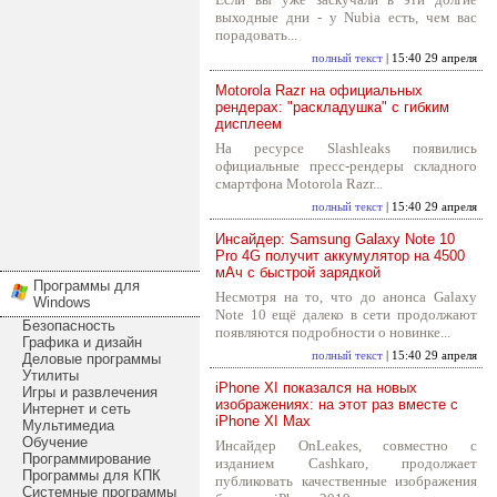
выходные дни - у Nubia есть, чем вас
порадовать...
полный текст
| 15:40 29 апреля
Motorola Razr на официальных
рендерах: "раскладушка" с гибким
дисплеем
На ресурсе Slashleaks появились
официальные пресс-рендеры складного
смартфона Motorola Razr...
полный текст
| 15:40 29 апреля
Инсайдер: Samsung Galaxy Note 10
Pro 4G получит аккумулятор на 4500
мАч с быстрой зарядкой
Программы для
Несмотря на то, что до анонса Galaxy
Windows
Note 10 ещё далеко в сети продолжают
Безопасность
появляются подробности о новинке...
Графика и дизайн
полный текст
| 15:40 29 апреля
Деловые программы
Утилиты
iPhone XI показался на новых
Игры и развлечения
изображениях: на этот раз вместе с
Интернет и сеть
iPhone XI Max
Мультимедиа
Обучение
Инсайдер OnLeakes, совместно с
Программирование
изданием Cashkaro, продолжает
Программы для КПК
публиковать качественные изображения
Системные программы