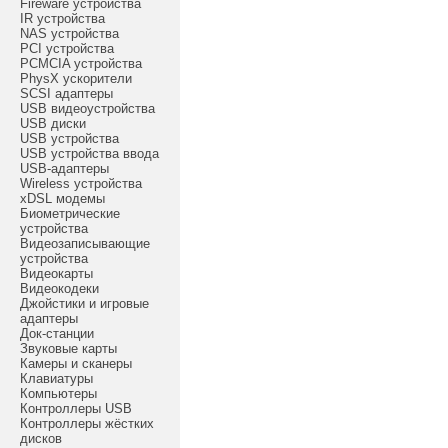
Fireware устройства
IR устройства
NAS устройства
PCI устройства
PCMCIA устройства
PhysX ускорители
SCSI адаптеры
USB видеоустройства
USB диски
USB устройства
USB устройства ввода
USB-адаптеры
Wireless устройства
xDSL модемы
Биометрические
устройства
Видеозаписывающие
устройства
Видеокарты
Видеокодеки
Джойстики и игровые
адаптеры
Док-станции
Звуковые карты
Камеры и сканеры
Клавиатуры
Компьютеры
Контроллеры USB
Контроллеры жёстких
дисков