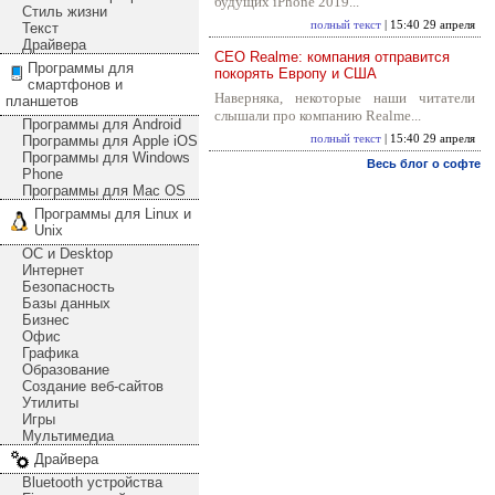
будущих iPhone 2019...
Стиль жизни
полный текст
| 15:40 29 апреля
Текст
Драйвера
CEO Realme: компания отправится
Программы для
покорять Европу и США
смартфонов и
Наверняка, некоторые наши читатели
планшетов
слышали про компанию Realme...
Программы для Android
Программы для Apple iOS
полный текст
| 15:40 29 апреля
Программы для Windows
Весь блог о софте
Phone
Программы для Mac OS
Программы для Linux и
Unix
ОС и Desktop
Интернет
Безопасность
Базы данных
Бизнес
Офис
Графика
Образование
Создание веб-сайтов
Утилиты
Игры
Мультимедиа
Драйвера
Bluetooth устройства