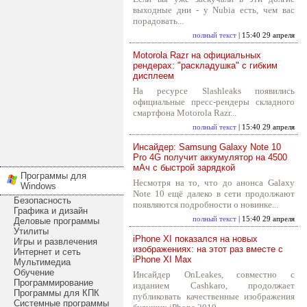
выходные дни - у Nubia есть, чем вас
порадовать...
полный текст
| 15:40 29 апреля
Motorola Razr на официальных
рендерах: "раскладушка" с гибким
дисплеем
На ресурсе Slashleaks появились
официальные пресс-рендеры складного
смартфона Motorola Razr...
полный текст
| 15:40 29 апреля
Инсайдер: Samsung Galaxy Note 10
Pro 4G получит аккумулятор на 4500
мАч с быстрой зарядкой
Программы для
Несмотря на то, что до анонса Galaxy
Windows
Note 10 ещё далеко в сети продолжают
Безопасность
появляются подробности о новинке...
Графика и дизайн
полный текст
| 15:40 29 апреля
Деловые программы
Утилиты
iPhone XI показался на новых
Игры и развлечения
изображениях: на этот раз вместе с
Интернет и сеть
iPhone XI Max
Мультимедиа
Обучение
Инсайдер OnLeakes, совместно с
Программирование
изданием Cashkaro, продолжает
Программы для КПК
публиковать качественные изображения
Системные программы