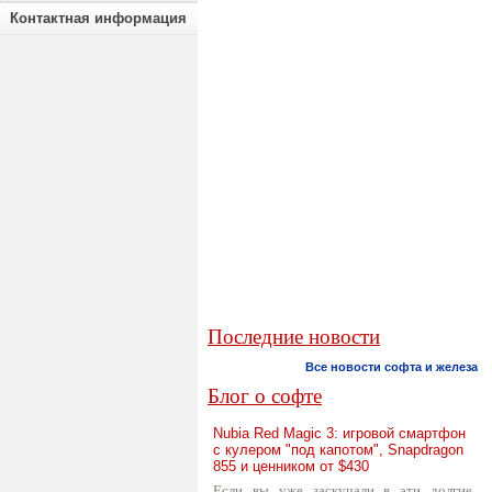
Контактная информация
Последние новости
Все новости софта и железа
Блог о софте
Nubia Red Magic 3: игровой смартфон
с кулером "под капотом", Snapdragon
855 и ценником от $430
Если вы уже заскучали в эти долгие