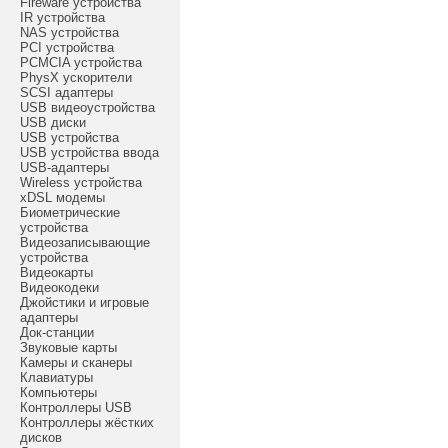
Fireware устройства
IR устройства
NAS устройства
PCI устройства
PCMCIA устройства
PhysX ускорители
SCSI адаптеры
USB видеоустройства
USB диски
USB устройства
USB устройства ввода
USB-адаптеры
Wireless устройства
xDSL модемы
Биометрические
устройства
Видеозаписывающие
устройства
Видеокарты
Видеокодеки
Джойстики и игровые
адаптеры
Док-станции
Звуковые карты
Камеры и сканеры
Клавиатуры
Компьютеры
Контроллеры USB
Контроллеры жёстких
дисков