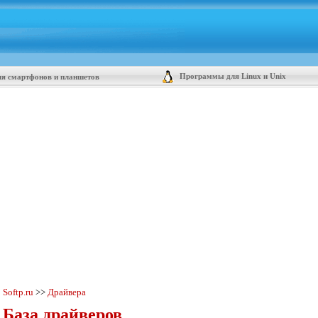
Программы для Linux и Unix
я смартфонов и планшетов
Softp.ru
>>
Драйвера
База драйверов