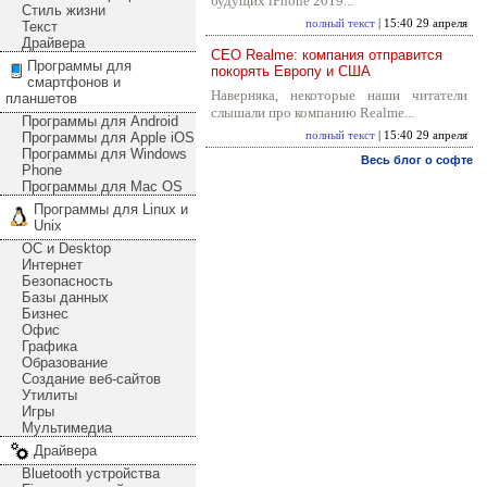
будущих iPhone 2019...
Стиль жизни
полный текст
| 15:40 29 апреля
Текст
Драйвера
CEO Realme: компания отправится
Программы для
покорять Европу и США
смартфонов и
Наверняка, некоторые наши читатели
планшетов
слышали про компанию Realme...
Программы для Android
Программы для Apple iOS
полный текст
| 15:40 29 апреля
Программы для Windows
Весь блог о софте
Phone
Программы для Mac OS
Программы для Linux и
Unix
ОС и Desktop
Интернет
Безопасность
Базы данных
Бизнес
Офис
Графика
Образование
Создание веб-сайтов
Утилиты
Игры
Мультимедиа
Драйвера
Bluetooth устройства