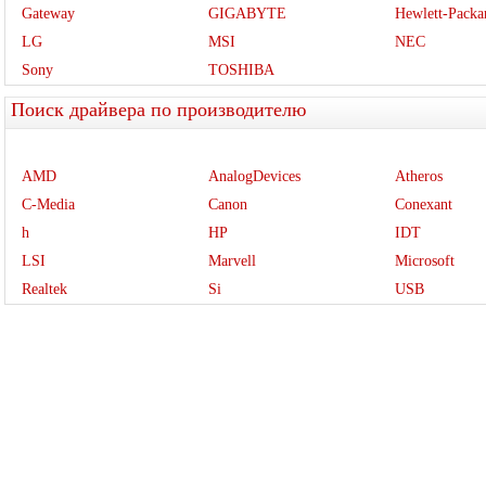
Gateway
GIGABYTE
Hewlett-Packa
LG
MSI
NEC
Sony
TOSHIBA
Поиск драйвера по производителю
AMD
AnalogDevices
Atheros
C-Media
Canon
Conexant
h
HP
IDT
LSI
Marvell
Microsoft
Realtek
Si
USB