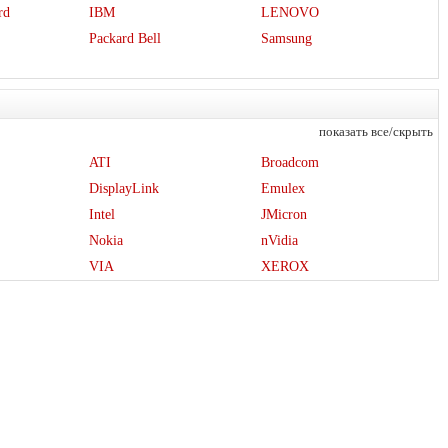
rd
IBM
LENOVO
Packard Bell
Samsung
показать все/скрыть
ATI
Broadcom
DisplayLink
Emulex
Intel
JMicron
Nokia
nVidia
VIA
XEROX