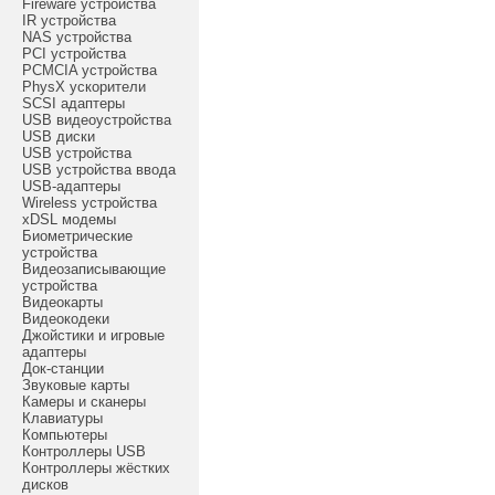
Fireware устройства
IR устройства
NAS устройства
PCI устройства
PCMCIA устройства
PhysX ускорители
SCSI адаптеры
USB видеоустройства
USB диски
USB устройства
USB устройства ввода
USB-адаптеры
Wireless устройства
xDSL модемы
Биометрические
устройства
Видеозаписывающие
устройства
Видеокарты
Видеокодеки
Джойстики и игровые
адаптеры
Док-станции
Звуковые карты
Камеры и сканеры
Клавиатуры
Компьютеры
Контроллеры USB
Контроллеры жёстких
дисков