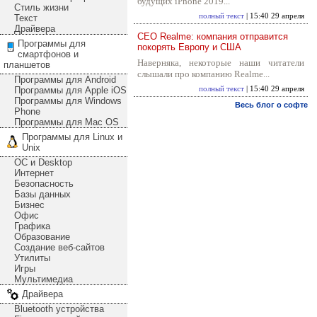
будущих iPhone 2019...
Стиль жизни
полный текст
| 15:40 29 апреля
Текст
Драйвера
CEO Realme: компания отправится
Программы для
покорять Европу и США
смартфонов и
Наверняка, некоторые наши читатели
планшетов
слышали про компанию Realme...
Программы для Android
Программы для Apple iOS
полный текст
| 15:40 29 апреля
Программы для Windows
Весь блог о софте
Phone
Программы для Mac OS
Программы для Linux и
Unix
ОС и Desktop
Интернет
Безопасность
Базы данных
Бизнес
Офис
Графика
Образование
Создание веб-сайтов
Утилиты
Игры
Мультимедиа
Драйвера
Bluetooth устройства