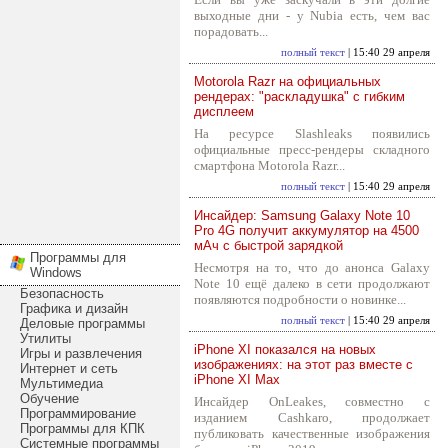
выходные дни - у Nubia есть, чем вас
порадовать...
полный текст
| 15:40 29 апреля
Motorola Razr на официальных
рендерах: "раскладушка" с гибким
дисплеем
На ресурсе Slashleaks появились
официальные пресс-рендеры складного
смартфона Motorola Razr...
полный текст
| 15:40 29 апреля
Инсайдер: Samsung Galaxy Note 10
Pro 4G получит аккумулятор на 4500
мАч с быстрой зарядкой
Программы для
Несмотря на то, что до анонса Galaxy
Windows
Note 10 ещё далеко в сети продолжают
Безопасность
появляются подробности о новинке...
Графика и дизайн
полный текст
| 15:40 29 апреля
Деловые программы
Утилиты
iPhone XI показался на новых
Игры и развлечения
изображениях: на этот раз вместе с
Интернет и сеть
iPhone XI Max
Мультимедиа
Обучение
Инсайдер OnLeakes, совместно с
Программирование
изданием Cashkaro, продолжает
Программы для КПК
публиковать качественные изображения
Системные программы