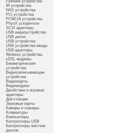
Fireware устройства
IR устройства
NAS устройства
PCI устройства
PCMCIA устройства
PhysX ускорители
SCSI адаптеры
USB видеоустройства
USB диски
USB устройства
USB устройства ввода
USB-адаптеры
Wireless устройства
xDSL модемы
Биометрические
устройства
Видеозаписывающие
устройства
Видеокарты
Видеокодеки
Джойстики и игровые
адаптеры
Док-станции
Звуковые карты
Камеры и сканеры
Клавиатуры
Компьютеры
Контроллеры USB
Контроллеры жёстких
дисков