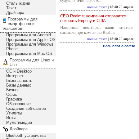
будущих iPhone 2019...
Стиль жизни
полный текст
| 15:40 29 апреля
Текст
Драйвера
CEO Realme: компания отправится
Программы для
покорять Европу и США
смартфонов и
Наверняка, некоторые наши читатели
планшетов
слышали про компанию Realme...
Программы для Android
Программы для Apple iOS
полный текст
| 15:40 29 апреля
Программы для Windows
Весь блог о софте
Phone
Программы для Mac OS
Программы для Linux и
Unix
ОС и Desktop
Интернет
Безопасность
Базы данных
Бизнес
Офис
Графика
Образование
Создание веб-сайтов
Утилиты
Игры
Мультимедиа
Драйвера
Bluetooth устройства