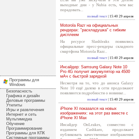
выходные дни - у Nubia есть, чем вас
порадовать...
полный текст
| 15:40 29 апреля
Motorola Razr на официальных
рендерах: "раскладушка" с гибким
дисплеем
На ресурсе Slashleaks появились
официальные пресс-рендеры складного
смартфона Motorola Razr...
полный текст
| 15:40 29 апреля
Инсайдер: Samsung Galaxy Note 10
Pro 4G получит аккумулятор на 4500
мАч с быстрой зарядкой
Программы для
Несмотря на то, что до анонса Galaxy
Windows
Note 10 ещё далеко в сети продолжают
Безопасность
появляются подробности о новинке...
Графика и дизайн
полный текст
| 15:40 29 апреля
Деловые программы
Утилиты
iPhone XI показался на новых
Игры и развлечения
изображениях: на этот раз вместе с
Интернет и сеть
iPhone XI Max
Мультимедиа
Обучение
Инсайдер OnLeakes, совместно с
Программирование
изданием Cashkaro, продолжает
Программы для КПК
публиковать качественные изображения
Системные программы