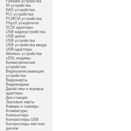
Fireware устройства
IR устройства
NAS устройства
PCI устройства
PCMCIA устройства
PhysX ускорители
SCSI адаптеры
USB видеоустройства
USB диски
USB устройства
USB устройства ввода
USB-адаптеры
Wireless устройства
xDSL модемы
Биометрические
устройства
Видеозаписывающие
устройства
Видеокарты
Видеокодеки
Джойстики и игровые
адаптеры
Док-станции
Звуковые карты
Камеры и сканеры
Клавиатуры
Компьютеры
Контроллеры USB
Контроллеры жёстких
дисков