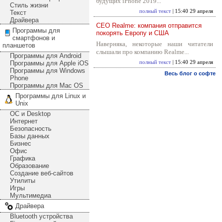
будущих iPhone 2019...
Стиль жизни
полный текст
| 15:40 29 апреля
Текст
Драйвера
CEO Realme: компания отправится
Программы для
покорять Европу и США
смартфонов и
Наверняка, некоторые наши читатели
планшетов
слышали про компанию Realme...
Программы для Android
Программы для Apple iOS
полный текст
| 15:40 29 апреля
Программы для Windows
Весь блог о софте
Phone
Программы для Mac OS
Программы для Linux и
Unix
ОС и Desktop
Интернет
Безопасность
Базы данных
Бизнес
Офис
Графика
Образование
Создание веб-сайтов
Утилиты
Игры
Мультимедиа
Драйвера
Bluetooth устройства