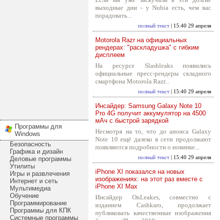
выходные дни - у Nubia есть, чем вас
порадовать...
полный текст
| 15:40 29 апреля
Motorola Razr на официальных
рендерах: "раскладушка" с гибким
дисплеем
На ресурсе Slashleaks появились
официальные пресс-рендеры складного
смартфона Motorola Razr...
полный текст
| 15:40 29 апреля
Инсайдер: Samsung Galaxy Note 10
Pro 4G получит аккумулятор на 4500
мАч с быстрой зарядкой
Программы для
Несмотря на то, что до анонса Galaxy
Windows
Note 10 ещё далеко в сети продолжают
Безопасность
появляются подробности о новинке...
Графика и дизайн
полный текст
| 15:40 29 апреля
Деловые программы
Утилиты
iPhone XI показался на новых
Игры и развлечения
изображениях: на этот раз вместе с
Интернет и сеть
iPhone XI Max
Мультимедиа
Обучение
Инсайдер OnLeakes, совместно с
Программирование
изданием Cashkaro, продолжает
Программы для КПК
публиковать качественные изображения
Системные программы