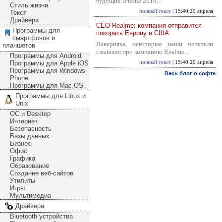
будущих iPhone 2019...
Стиль жизни
полный текст
| 15:40 29 апреля
Текст
Драйвера
CEO Realme: компания отправится
Программы для
покорять Европу и США
смартфонов и
Наверняка, некоторые наши читатели
планшетов
слышали про компанию Realme...
Программы для Android
Программы для Apple iOS
полный текст
| 15:40 29 апреля
Программы для Windows
Весь блог о софте
Phone
Программы для Mac OS
Программы для Linux и
Unix
ОС и Desktop
Интернет
Безопасность
Базы данных
Бизнес
Офис
Графика
Образование
Создание веб-сайтов
Утилиты
Игры
Мультимедиа
Драйвера
Bluetooth устройства