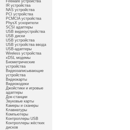
Fireware устройства
IR устройства
NAS устройства
PCI устройства
PCMCIA устройства
PhysX ускорители
SCSI адаптеры
USB видеоустройства
USB диски
USB устройства
USB устройства ввода
USB-адаптеры
Wireless устройства
xDSL модемы
Биометрические
устройства
Видеозаписывающие
устройства
Видеокарты
Видеокодеки
Джойстики и игровые
адаптеры
Док-станции
Звуковые карты
Камеры и сканеры
Клавиатуры
Компьютеры
Контроллеры USB
Контроллеры жёстких
дисков