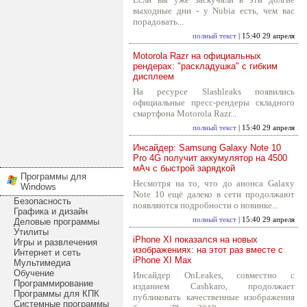
выходные дни - у Nubia есть, чем вас
порадовать...
полный текст
| 15:40 29 апреля
Motorola Razr на официальных
рендерах: "раскладушка" с гибким
дисплеем
На ресурсе Slashleaks появились
официальные пресс-рендеры складного
смартфона Motorola Razr...
полный текст
| 15:40 29 апреля
Инсайдер: Samsung Galaxy Note 10
Pro 4G получит аккумулятор на 4500
мАч с быстрой зарядкой
Программы для
Несмотря на то, что до анонса Galaxy
Windows
Note 10 ещё далеко в сети продолжают
Безопасность
появляются подробности о новинке...
Графика и дизайн
полный текст
| 15:40 29 апреля
Деловые программы
Утилиты
iPhone XI показался на новых
Игры и развлечения
изображениях: на этот раз вместе с
Интернет и сеть
iPhone XI Max
Мультимедиа
Обучение
Инсайдер OnLeakes, совместно с
Программирование
изданием Cashkaro, продолжает
Программы для КПК
публиковать качественные изображения
Системные программы