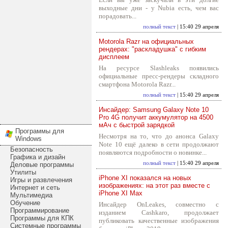
выходные дни - у Nubia есть, чем вас
порадовать...
полный текст
| 15:40 29 апреля
Motorola Razr на официальных
рендерах: "раскладушка" с гибким
дисплеем
На ресурсе Slashleaks появились
официальные пресс-рендеры складного
смартфона Motorola Razr...
полный текст
| 15:40 29 апреля
Инсайдер: Samsung Galaxy Note 10
Pro 4G получит аккумулятор на 4500
мАч с быстрой зарядкой
Программы для
Несмотря на то, что до анонса Galaxy
Windows
Note 10 ещё далеко в сети продолжают
Безопасность
появляются подробности о новинке...
Графика и дизайн
полный текст
| 15:40 29 апреля
Деловые программы
Утилиты
iPhone XI показался на новых
Игры и развлечения
изображениях: на этот раз вместе с
Интернет и сеть
iPhone XI Max
Мультимедиа
Обучение
Инсайдер OnLeakes, совместно с
Программирование
изданием Cashkaro, продолжает
Программы для КПК
публиковать качественные изображения
Системные программы