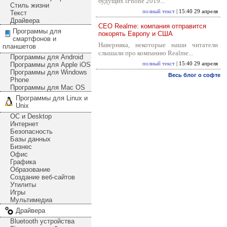
будущих iPhone 2019...
Стиль жизни
полный текст
| 15:40 29 апреля
Текст
Драйвера
CEO Realme: компания отправится
Программы для
покорять Европу и США
смартфонов и
Наверняка, некоторые наши читатели
планшетов
слышали про компанию Realme...
Программы для Android
Программы для Apple iOS
полный текст
| 15:40 29 апреля
Программы для Windows
Весь блог о софте
Phone
Программы для Mac OS
Программы для Linux и
Unix
ОС и Desktop
Интернет
Безопасность
Базы данных
Бизнес
Офис
Графика
Образование
Создание веб-сайтов
Утилиты
Игры
Мультимедиа
Драйвера
Bluetooth устройства