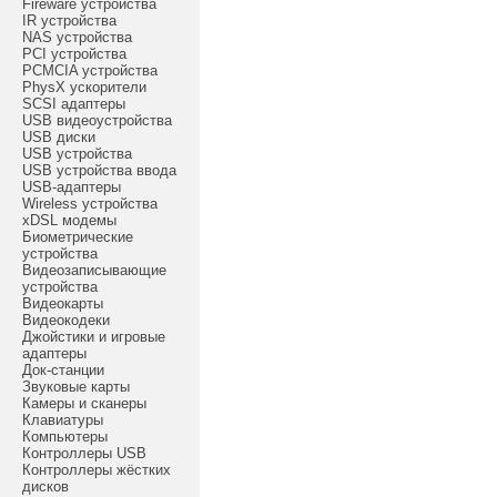
Fireware устройства
IR устройства
NAS устройства
PCI устройства
PCMCIA устройства
PhysX ускорители
SCSI адаптеры
USB видеоустройства
USB диски
USB устройства
USB устройства ввода
USB-адаптеры
Wireless устройства
xDSL модемы
Биометрические
устройства
Видеозаписывающие
устройства
Видеокарты
Видеокодеки
Джойстики и игровые
адаптеры
Док-станции
Звуковые карты
Камеры и сканеры
Клавиатуры
Компьютеры
Контроллеры USB
Контроллеры жёстких
дисков