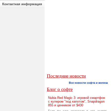
Контактная информация
Последние новости
Все новости софта и железа
Блог о софте
Nubia Red Magic 3: игровой смартфон
с кулером "под капотом", Snapdragon
855 и ценником от $430
Если вы уже заскучали в эти долгие