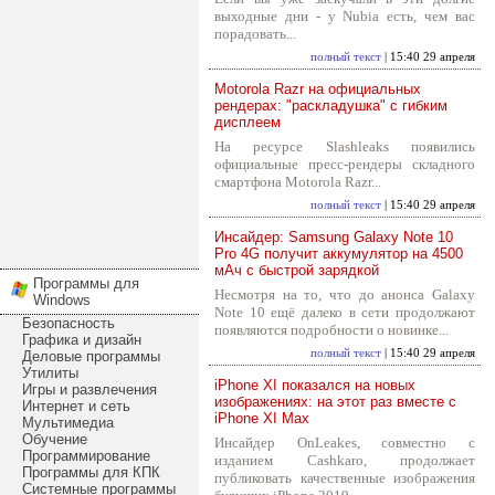
выходные дни - у Nubia есть, чем вас
порадовать...
полный текст
| 15:40 29 апреля
Motorola Razr на официальных
рендерах: "раскладушка" с гибким
дисплеем
На ресурсе Slashleaks появились
официальные пресс-рендеры складного
смартфона Motorola Razr...
полный текст
| 15:40 29 апреля
Инсайдер: Samsung Galaxy Note 10
Pro 4G получит аккумулятор на 4500
мАч с быстрой зарядкой
Программы для
Несмотря на то, что до анонса Galaxy
Windows
Note 10 ещё далеко в сети продолжают
Безопасность
появляются подробности о новинке...
Графика и дизайн
полный текст
| 15:40 29 апреля
Деловые программы
Утилиты
iPhone XI показался на новых
Игры и развлечения
изображениях: на этот раз вместе с
Интернет и сеть
iPhone XI Max
Мультимедиа
Обучение
Инсайдер OnLeakes, совместно с
Программирование
изданием Cashkaro, продолжает
Программы для КПК
публиковать качественные изображения
Системные программы