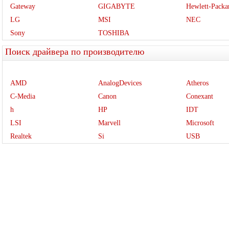
Gateway
GIGABYTE
Hewlett-Packa
LG
MSI
NEC
Sony
TOSHIBA
Поиск драйвера по производителю
AMD
AnalogDevices
Atheros
C-Media
Canon
Conexant
h
HP
IDT
LSI
Marvell
Microsoft
Realtek
Si
USB