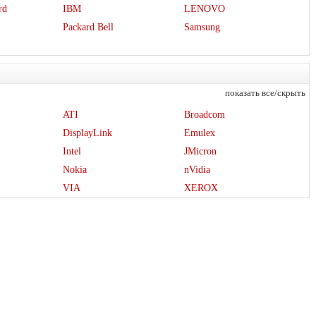
rd
IBM
LENOVO
Packard Bell
Samsung
показать все/скрыть
ATI
Broadcom
DisplayLink
Emulex
Intel
JMicron
Nokia
nVidia
VIA
XEROX