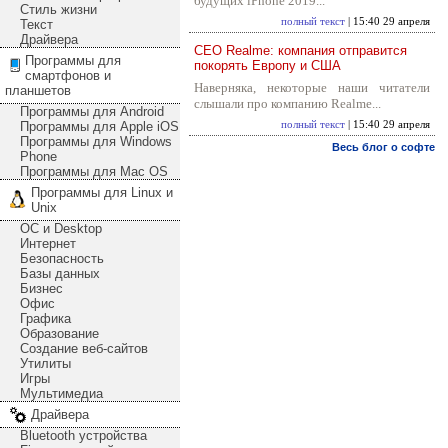
будущих iPhone 2019...
Стиль жизни
полный текст
| 15:40 29 апреля
Текст
Драйвера
CEO Realme: компания отправится
Программы для
покорять Европу и США
смартфонов и
Наверняка, некоторые наши читатели
планшетов
слышали про компанию Realme...
Программы для Android
Программы для Apple iOS
полный текст
| 15:40 29 апреля
Программы для Windows
Весь блог о софте
Phone
Программы для Mac OS
Программы для Linux и
Unix
ОС и Desktop
Интернет
Безопасность
Базы данных
Бизнес
Офис
Графика
Образование
Создание веб-сайтов
Утилиты
Игры
Мультимедиа
Драйвера
Bluetooth устройства