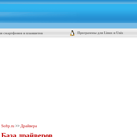
Программы для Linux и Unix
я смартфонов и планшетов
Softp.ru
>>
Драйвера
База драйверов