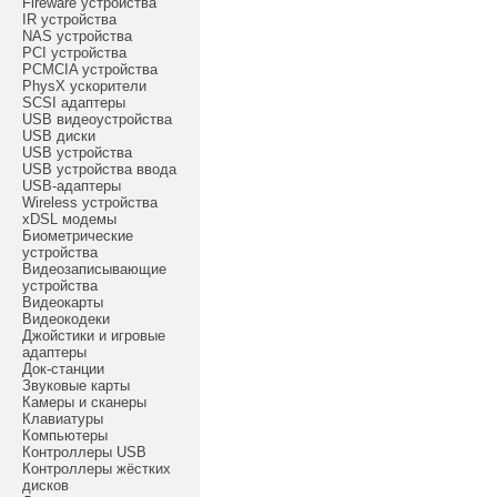
Fireware устройства
IR устройства
NAS устройства
PCI устройства
PCMCIA устройства
PhysX ускорители
SCSI адаптеры
USB видеоустройства
USB диски
USB устройства
USB устройства ввода
USB-адаптеры
Wireless устройства
xDSL модемы
Биометрические
устройства
Видеозаписывающие
устройства
Видеокарты
Видеокодеки
Джойстики и игровые
адаптеры
Док-станции
Звуковые карты
Камеры и сканеры
Клавиатуры
Компьютеры
Контроллеры USB
Контроллеры жёстких
дисков